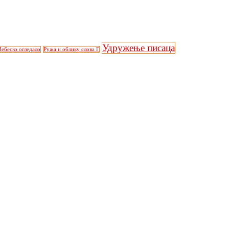
Удружење писаца
Небеско огледало
Ружа и облику слова Г