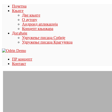
Почетна
Књиге
Две књиге
О аутору
Андроид апликација
Концепт књижара
Догађаји
Удружење писаца Србије
Удружење писаца Крагујевца
ПР концепт
Контакт