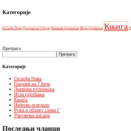
Категорије
Књига
Госпођа Прва
Градови на 7 брда
Дневник путописца
Игра (о)сећања
Претрага
Претрага
Категорије
Госпођа Прва
Градови на 7 брда
Дневник путописца
Игра (о)сећања
Књига
Небеско огледало
Ружа и облику слова Г
Удружење писаца
Последњи чланци