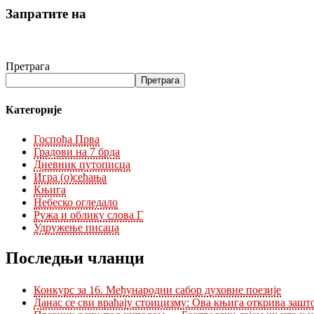
Запратите на
Претрага
Претрага
Категорије
Госпођа Прва
Градови на 7 брда
Дневник путописца
Игра (о)сећања
Књига
Небеско огледало
Ружа и облику слова Г
Удружење писаца
Последњи чланци
Конкурс за 16. Међународни сабор духовне поезије
Данас се сви враћају стоицизму: Ова књига открива зашто