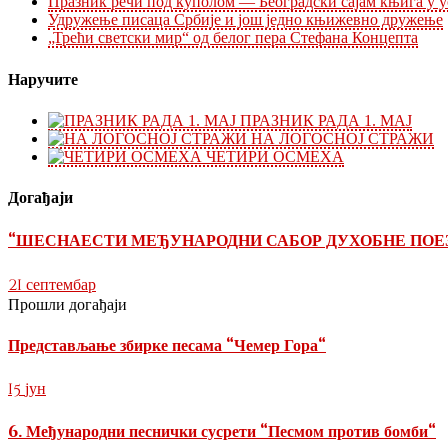
Празник речи под куполом — Београдски сајам књига у 
Удружење писаца Србије и још једно књижевно дружење
„Трећи светски мир“ од белог пера Стефана Концепта
Наручите
ПРАЗНИК РАДА 1. МАЈ
НА ЛОГОСНОЈ СТРАЖИ
ЧЕТИРИ ОСМЕХА
Догађаји
“ШЕСНАЕСТИ МЕЂУНАРОДНИ САБОР ДУХОБНЕ ПОЕ
21
септембар
Прошли догађаји
Представљање збирке песама “Чемер Гора“
15
јун
6. Међународни песнички сусрети “Песмом против бомби“