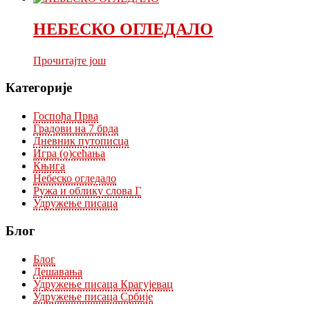
НЕБЕСКО ОГЛЕДАЛО
Прочитајте још
Категорије
Госпођа Прва
Градови на 7 брда
Дневник путописца
Игра (о)сећања
Књига
Небеско огледало
Ружа и облику слова Г
Удружење писаца
Блог
Блог
Дешавања
Удружење писаца Крагујевац
Удружење писаца Србије