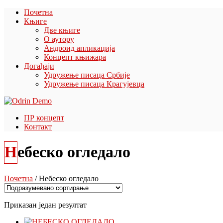
Почетна
Књиге
Две књиге
О аутору
Андроид апликација
Концепт књижара
Догађаји
Удружење писаца Србије
Удружење писаца Крагујевца
ПР концепт
Контакт
Небеско огледало
Почетна
/ Небеско огледало
Приказан један резултат