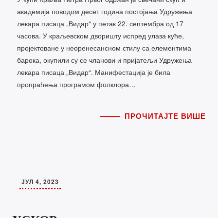
академија поводом десет година постојања Удружења
лекара писаца „Видар“ у петак 22. септембра од 17
часова. У краљевском дворишту испред улаза куће,
пројектоване у неоренесансном стилу са елементима
барока, окупили су се чланови и пријатељи Удружења
лекара писаца „Видар“. Манифестација је била
пропраћења програмом фолклора…
ПРОЧИТАЈТЕ ВИШЕ
ЈУЛ 4, 2023