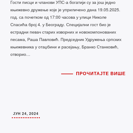
Гости писци и чланови УПС-а богатији су за још једно
књижевно дружење које је уприличено дана 19.05.2025.
год. са почетком од 17:00 часова у улици Николе
Спасића број 4. у Београду. Специјални гост био је
естрадни певач старих изворних и новокомпонованих
песама, Раша Павловић. Председник Удружења српских
књижевника у отаџбини и расејању, Бранко Станковић,
отворио…
ПРОЧИТАЈТЕ ВИШЕ
ЈУН 24, 2024