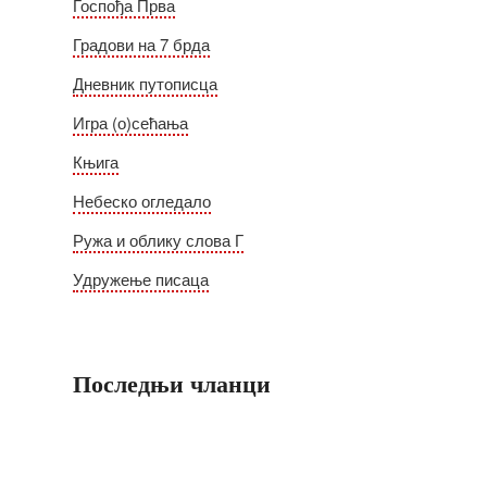
Госпођа Прва
Градови на 7 брда
Дневник путописца
Игра (о)сећања
Књига
Небеско огледало
Ружа и облику слова Г
Удружење писаца
Последњи чланци