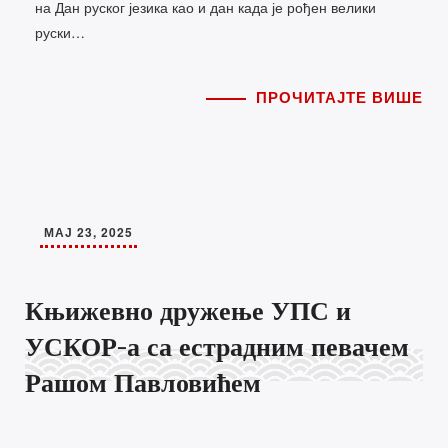
на Дан руског језика као и дан када је рођен велики
руски…
ПРОЧИТАЈТЕ ВИШЕ
МАЈ 23, 2025
Књижевно дружење УПС и
УСКОР-а са естрадним певачем
Рашом Павловићем