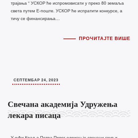
трајања “ УСКОР ће испромовисати у преко 80 земаља
света путем Е-поште. УСКОР ће испратити конкурсе, а
тичу се финансирања…
ПРОЧИТАЈТЕ ВИШЕ
СЕПТЕМБАР 24, 2023
Свечана академија Удружења
лекара писаца
У кући Краља Петра Првог одржан је свечани скуп и