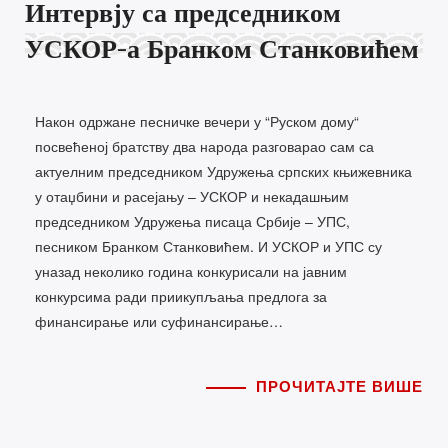
Интервју са председником
УСКОР-а Бранком Станковићем
Након одржане песничке вечери у “Руском дому“
посвећеној братству два народа разговарао сам са
актуелним председником Удружења српских књижевника
у отаџбини и расејању – УСКОР и некадашњим
председником Удружења писаца Србије – УПС,
песником Бранком Станковићем. И УСКОР и УПС су
уназад неколико година конкурисали на јавним
конкурсима ради приикупљања предлога за
финансирање или суфинансирање…
ПРОЧИТАЈТЕ ВИШЕ