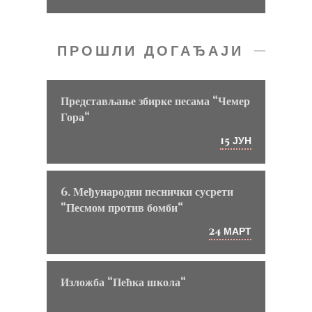
ПРОШЛИ ДОГАЂАЈИ
Представљање збирке песама “Чемер
Гора“
ЈУН
15
6. Међународни песнички сусрети
“Песмом против бомби“
МАРТ
24
Изложба “Пећка школа“