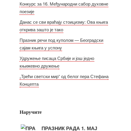
Конкурс за 16. Међународни сабор духовне
поезије
Данас се сви враћају стоицизму: Ова књига
открива зашто је тако
Празник речи под куполом — Београдски
сајам књига у успонy
Удружење писаца Србије и још једно
књижевно дружење
„Трећи светски мир“ од белог пера Стефана
Концепта
Наручите
ПРАЗНИК РАДА 1. МАЈ