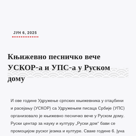
ЈУН 6, 2025
Књижевно песничко вече
УСКОР-а и УПС-а у Руском
дому
И ове године Удружење српских књижевника у отаџбини
и расејању (УСКОР) са Удружењем писаца Србије (УПС)
организовало је књижевно песничко вече у Руском дому.
Руски центар за науку и културу „Руски дом“ бави се
промоцијом руског језика и културе. Сваке године 6. jуна