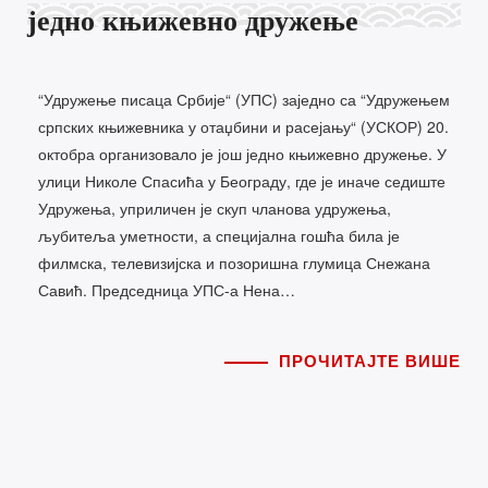
једно књижевно дружење
“Удружење писаца Србије“ (УПС) заједно са “Удружењем
српских књижевника у отаџбини и расејању“ (УСКОР) 20.
октобра организовало је још једно књижевно дружење. У
улици Николе Спасића у Београду, где је иначе седиште
Удружења, уприличен је скуп чланова удружења,
љубитеља уметности, а специјална гошћа била је
филмска, телевизијска и позоришна глумица Снежана
Савић. Председница УПС-а Нена…
ПРОЧИТАЈТЕ ВИШЕ