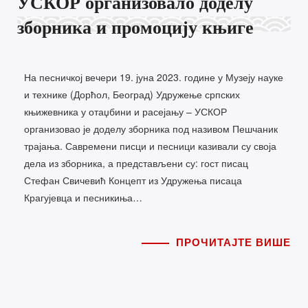
УСКОР организовало доделу
зборника и промоцију књиге
На песничкој вечери 19. јуна 2023. године у Музеју науке
и технике (Дорћол, Београд) Удружење српских
књижевника у отаџбини и расејању – УСКОР
организовао је доделу зборника под називом Пешчаник
трајања. Савремени писци и песници казивали су своја
дела из зборника, а представљени су: гост писац
Стефан Свичевић Концепт из Удружења писаца
Крагујевца и песникиња…
ПРОЧИТАЈТЕ ВИШЕ