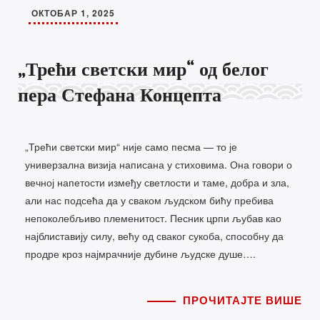
ОКТОБАР 1, 2025
„Трећи светски мир“ од белог
пера Стефана Концепта
„Трећи светски мир“ није само песма — то је
универзална визија написана у стиховима. Она говори о
вечној напетости између светлости и таме, добра и зла,
али нас подсећа да у сваком људском бићу пребива
непоколебљиво племенитост. Песник црпи љубав као
најблиставију силу, већу од сваког сукоба, способну да
продре кроз најмрачније дубине људске душе….
ПРОЧИТАЈТЕ ВИШЕ