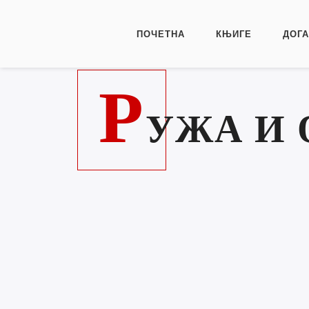
ПОЧЕТНА
КЊИГЕ
ДОГ
Р
УЖА И 