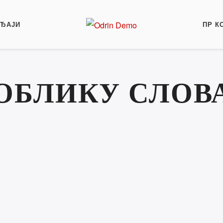
АЂАЈИ
ПР К
ОБЛИКУ СЛОВА