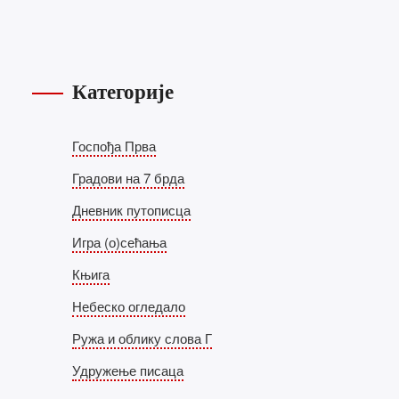
Догађаји
Категорије
 1.
“ШЕСНАЕСТИ
МЕЂУНАРОДНИ САБОР
Госпођа Прва
ДУХОБНЕ ПОЕЗИЈЕ“
СЕПТЕМБАР
21
Градови на 7 брда
Дневник путописца
Игра (о)сећања
ПРОШЛИ
ХА
ДОГАЂАЈИ
Књига
Небеско огледало
Представљање збирке
Ружа и облику слова Г
песама “Чемер Гора“
Удружење писаца
ЈУН
15