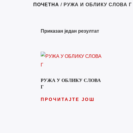
ПОЧЕТНА
/ РУЖА И ОБЛИКУ СЛОВА Г
Кат
Приказан један резултат
Госпо
Градо
Дневн
Игра 
Књига
РУЖА У ОБЛИКУ СЛОВА
Г
Небес
ПРОЧИТАЈТЕ ЈОШ
Ружа 
Претрага
Удруж
ПРЕТРАГА