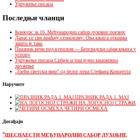
Удружење писаца
Последњи чланци
Конкурс за 16. Међународни сабор духовне поезије
Данас се сви враћају стоицизму: Ова књига открива
зашто је тако
Празник речи под куполом — Београдски сајам књига у
успонy
Удружење писаца Србије и још једно књижевно
дружење
„Трећи светски мир“ од белог пера Стефана Концепта
Наручите
ПРАЗНИК РАДА 1. МАЈ
НА ЛОГОСНОЈ СТРАЖИ
ЧЕТИРИ ОСМЕХА
Догађаји
“ШЕСНАЕСТИ МЕЂУНАРОДНИ САБОР ДУХОБНЕ