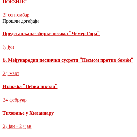
ПОЕЗИЈЕ“
21
септембар
Прошли догађаји
Представљање збирке песама “Чемер Гора“
15
јун
6. Међународни песнички сусрети “Песмом против бомби“
24
март
Изложба “Пећка школа“
24
фебруар
Тиховање у Хиландару
27
27
јан
-
јан