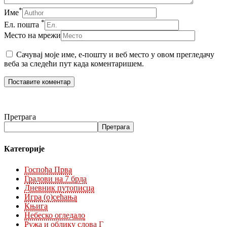
*
Име
*
Ел. пошта
Место на мрежи
Сачувај моје име, е-пошту и веб место у овом прегледачу
веба за следећи пут када коментаришем.
Претрага
Претрага
Категорије
Госпођа Прва
Градови на 7 брда
Дневник путописца
Игра (о)сећања
Књига
Небеско огледало
Ружа и облику слова Г