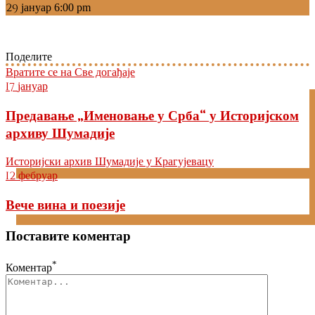
29
јануар
6:00 pm
Поделите
Вратите се на Све догађаје
17
јануар
Предавање „Именовање у Срба“ у Историјском
архиву Шумадије
Историјски архив Шумадије у Крагујевацу
12
фебруар
Вече вина и поезије
Поставите коментар
*
Коментар