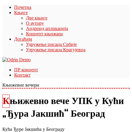
Почетна
Књиге
Две књиге
О аутору
Андроид апликација
Концепт књижара
Догађаји
Удружење писаца Србије
Удружење писаца Крагујевца
ПР концепт
Контакт
Књижевне вечери
Књижевно вече УПК у Кући
„Ђура Јакшић“ Београд
Кућа Ђуре Јакшића у Београду