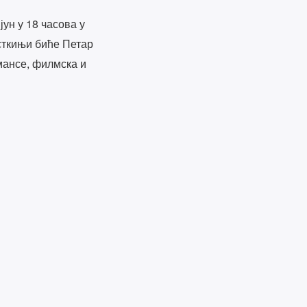
ун у 18 часова у
сткињи биће Петар
мансе, филмска и