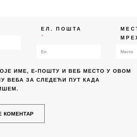
не поезије
 се сви враћају стоицизму:
њига открива зашто је тако
ЕЛ. ПОШТА
МЕС
ик речи под куполом —
*
МРЕ
адски сајам књига у успонy
ење писаца Србије и још
 књижевно дружење
ОЈЕ ИМЕ, Е-ПОШТУ И ВЕБ МЕСТО У ОВОМ
 светски мир“ од белог пера
У ВЕБА ЗА СЛЕДЕЋИ ПУТ КАДА
на Концепта
ИШЕМ.