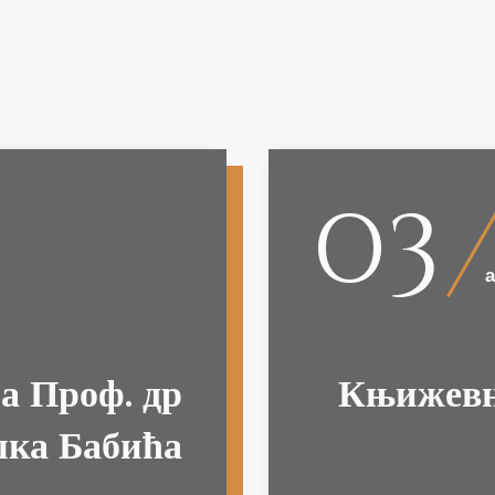
03
а Проф. др
Књижевн
егорије
Наручите
ка Бабића
ПРАЗНИК РАДА
ђа Прва