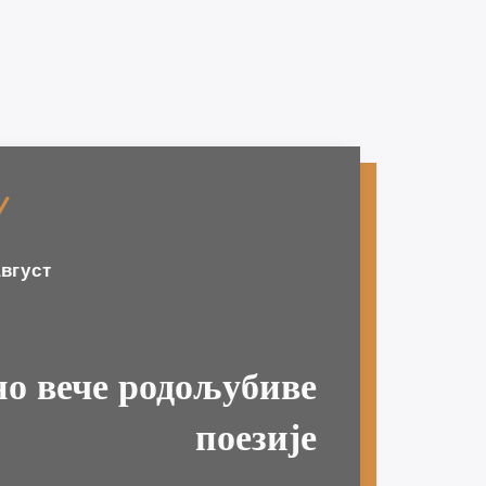
август
о вече родољубиве
Догађаји
поезије
 1.