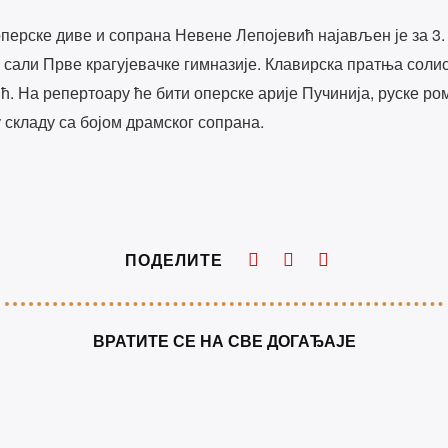
перске диве и сопрана Невене Лепојевић најављен је за 3. ј
 сали Прве крагујевачке гимназије. Клавирска пратња соли
. На репертоару ће бити оперске арије Пучинија, руске ро
 у складу са бојом драмског сопрана.
ПОДЕЛИТЕ
ВРАТИТЕ СЕ НА СВЕ ДОГАЂАЈЕ