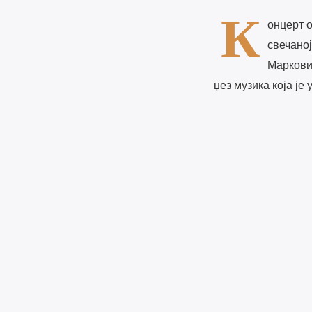
К
онцерт о
свечаној
Марковић
џез музика која је