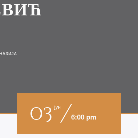
ЕВИЋ
НАЗИЈА
03
јун
6:00 pm