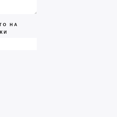
Изложба “Пећка школа“
ТО НА
ФЕБРУАР
24
ЖИ
Тиховање у Хиландару
ЈАН
-
ЈАН
27
27
Књига кратких прича
“КОБ“ Братислава
Милановића
ДЕЦЕМБАР
17