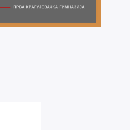
“ШЕСНАЕСТИ
МЕЂУНАРОДНИ САБОР
ПРВА КРАГУЈЕВАЧКА ГИМНАЗИЈА
ДУХОБНЕ ПОЕЗИЈЕ“
СЕПТЕМБАР
21
ПРОШЛИ
ХА
ДОГАЂАЈИ
Представљање збирке
песама “Чемер Гора“
ЈУН
15
6. Међународни песнички
сусрети “Песмом против
бомби“
МАРТ
24