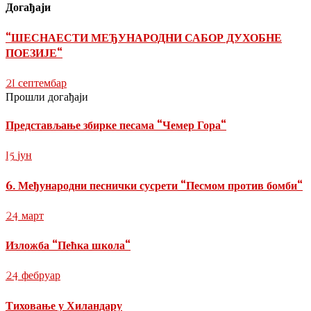
Догађаји
“ШЕСНАЕСТИ МЕЂУНАРОДНИ САБОР ДУХОБНЕ
ПОЕЗИЈЕ“
21
септембар
Прошли догађаји
Представљање збирке песама “Чемер Гора“
15
јун
6. Међународни песнички сусрети “Песмом против бомби“
24
март
Изложба “Пећка школа“
24
фебруар
Тиховање у Хиландару