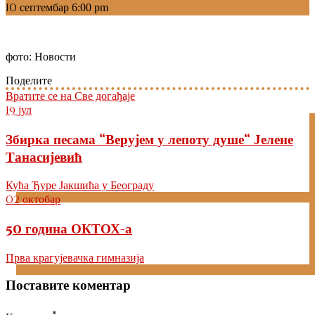
10
септембар
6:00 pm
фото: Новости
Поделите
Вратите се на Све догађаје
19
јул
Збирка песама “Верујем у лепоту душе“ Јелене
Танасијевић
Кућа Ђуре Јакшића у Београду
02
октобар
50 година ОКТОХ-а
Прва крагујевачка гимназија
Поставите коментар
*