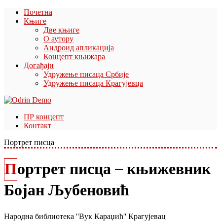
Почетна
Књиге
Две књиге
О аутору
Андроид апликација
Концепт књижара
Догађаји
Удружење писаца Србије
Удружење писаца Крагујевца
ПР концепт
Контакт
Портрет писца
Портрет писца – књижевник
Бојан Љубеновић
Народна библиотека ''Вук Караџић'' Крагујевац