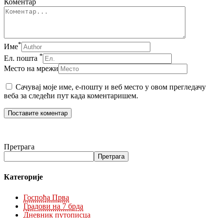
Коментар
*
Име
*
Ел. пошта
Место на мрежи
Сачувај моје име, е-пошту и веб место у овом прегледачу
веба за следећи пут када коментаришем.
Претрага
Претрага
Категорије
Госпођа Прва
Градови на 7 брда
Дневник путописца