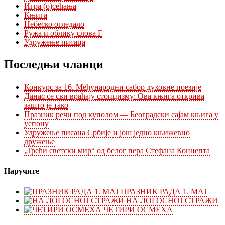
Игра (о)сећања
Књига
Небеско огледало
Ружа и облику слова Г
Удружење писаца
Последњи чланци
Конкурс за 16. Међународни сабор духовне поезије
Данас се сви враћају стоицизму: Ова књига открива
зашто је тако
Празник речи под куполом — Београдски сајам књига у
успонy
Удружење писаца Србије и још једно књижевно
дружење
„Трећи светски мир“ од белог пера Стефана Концепта
Наручите
ПРАЗНИК РАДА 1. МАЈ
НА ЛОГОСНОЈ СТРАЖИ
ЧЕТИРИ ОСМЕХА