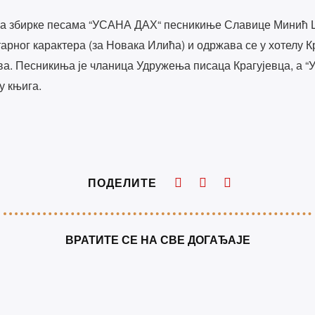
а збирке песама “УСАНА ДАХ“ песникиње Славице Минић Ца
арног карактера (за Новака Илића) и одржава се у хотелу Кр
ва. Песникиња је чланица Удружења писаца Крагујевца, а 
у књига.
ПОДЕЛИТЕ
ВРАТИТЕ СЕ НА СВЕ ДОГАЂАЈЕ