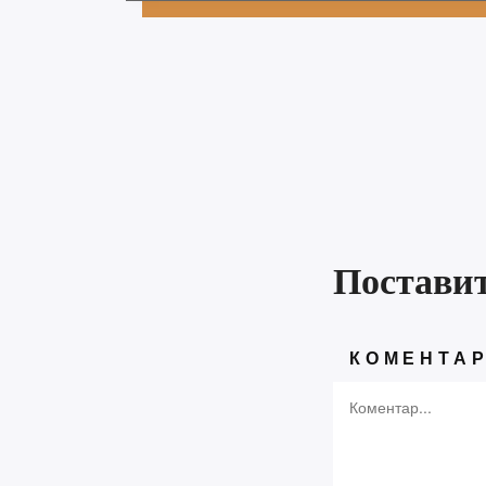
Градо
Дневн
Игра 
Књига
Небес
Ружа 
Претрага
Удруж
ПРЕТРАГА
Постави
Пос
КОМЕНТА
Конку