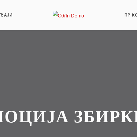
АЂАЈИ
ПР К
ОЦИЈА ЗБИРК