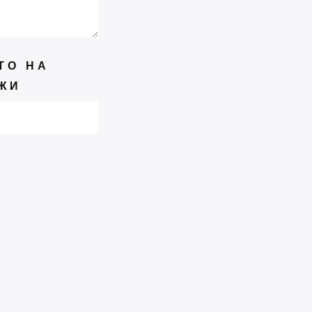
Изложба “Пећка школа“
ТО НА
ФЕБРУАР
24
ЖИ
Тиховање у Хиландару
ЈАН
-
ЈАН
27
27
Књига кратких прича
“КОБ“ Братислава
Милановића
ДЕЦЕМБАР
17