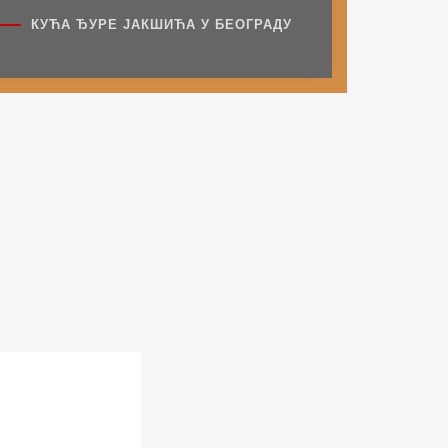
“ШЕСНАЕСТИ
МЕЂУНАРОДНИ САБОР
КУЋА ЂУРЕ ЈАКШИЋА У БЕОГРАДУ
ДУХОБНЕ ПОЕЗИЈЕ“
СЕПТЕМБАР
21
ПРОШЛИ
ХА
ДОГАЂАЈИ
Представљање збирке
песама “Чемер Гора“
ЈУН
15
6. Међународни песнички
сусрети “Песмом против
бомби“
МАРТ
24