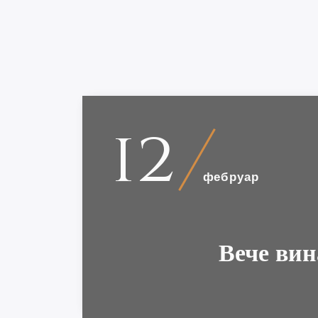
12
фебруар
Вече вин
Кат
Госпо