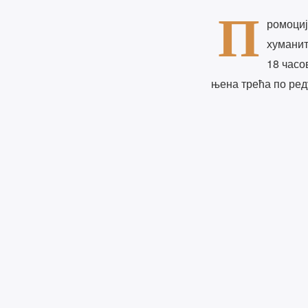
П
ромоциј
хуманит
18 часо
њена трећа по ред