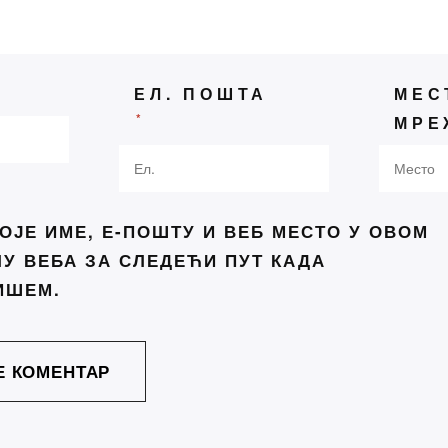
не поезије
 се сви враћају стоицизму:
њига открива зашто је тако
ЕЛ. ПОШТА
МЕС
ик речи под куполом —
*
МРЕ
адски сајам књига у успонy
ење писаца Србије и још
 књижевно дружење
ОЈЕ ИМЕ, Е-ПОШТУ И ВЕБ МЕСТО У ОВОМ
 светски мир“ од белог пера
У ВЕБА ЗА СЛЕДЕЋИ ПУТ КАДА
на Концепта
ИШЕМ.