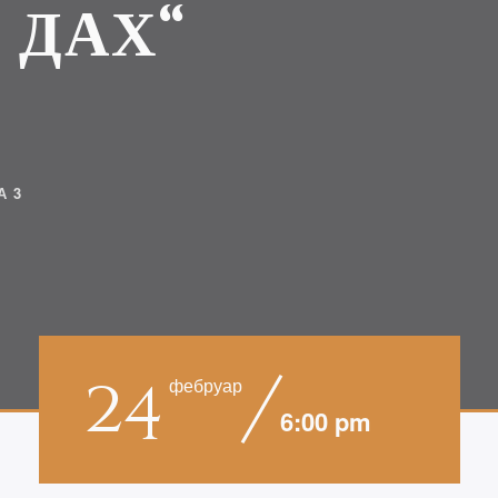
 ДАХ“
А 3
24
фебруар
6:00 pm