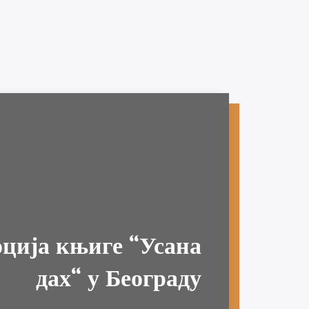
ција књиге “Усана
Догађаји
дах“ у Београду
 1.