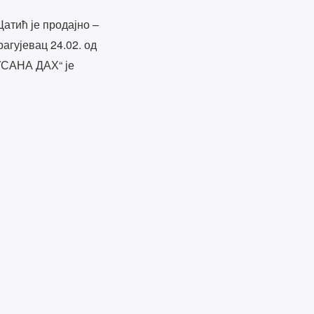
тић је продајно –
агујевац 24.02. од
“УСАНА ДАХ“ је