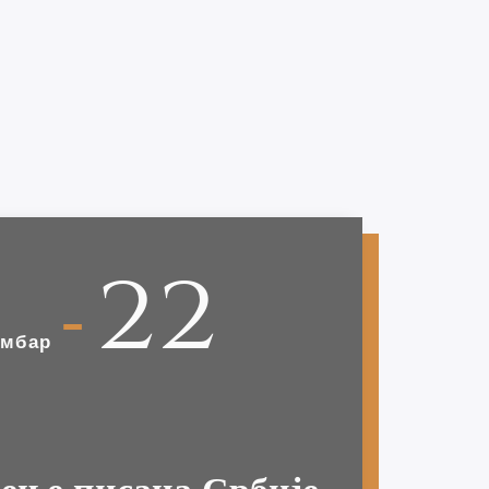
22
-
ембар