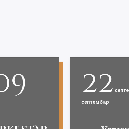
09
22
септ
септембар