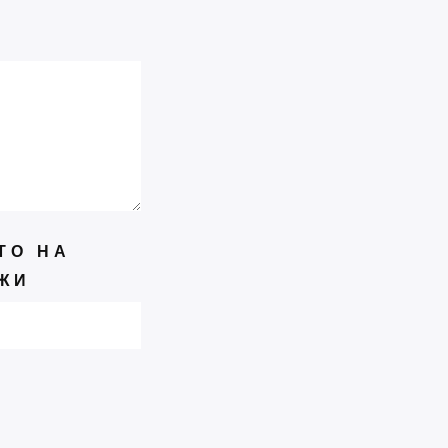
ЈУН
15
6. Међународни песнички
сусрети “Песмом против
бомби“
МАРТ
24
Изложба “Пећка школа“
ТО НА
ФЕБРУАР
24
ЖИ
Тиховање у Хиландару
ЈАН
-
ЈАН
27
27