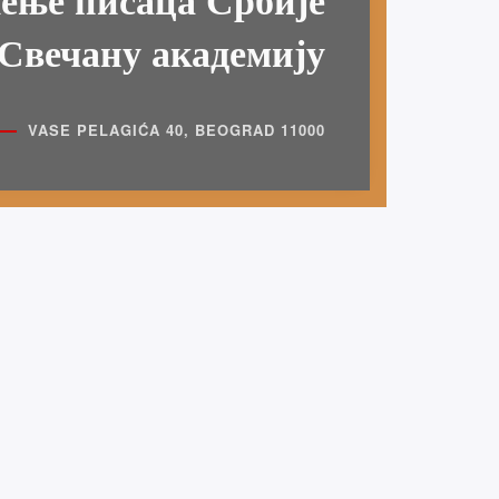
ење писаца Србије
 Свечану академију
Догађаји
VASE PELAGIĆA 40, BEOGRAD 11000
 1.
“ШЕСНАЕСТИ
МЕЂУНАРОДНИ САБОР
ДУХОБНЕ ПОЕЗИЈЕ“
СЕПТЕМБАР
21
ПРОШЛИ
ХА
ДОГАЂАЈИ
Представљање збирке
песама “Чемер Гора“