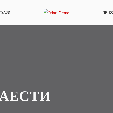
АЂАЈИ
ПР К
АЕСТИ