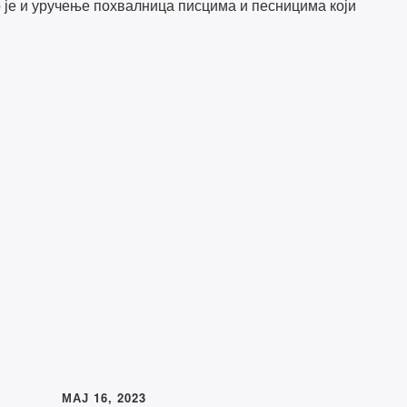
о је и уручење похвалница писцима и песницима који
МАЈ 16, 2023