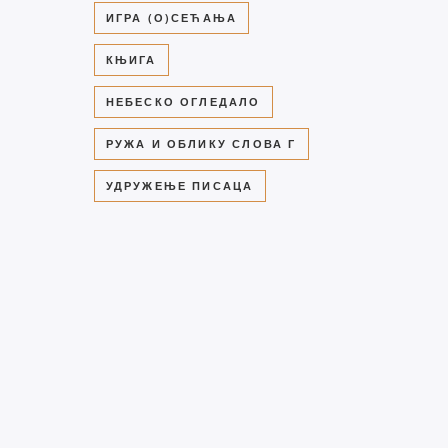
ИГРА (О)СЕЋАЊА
КЊИГА
Догађаји
НЕБЕСКО ОГЛЕДАЛО
 1.
РУЖА И ОБЛИКУ СЛОВА Г
“ШЕСНАЕСТИ
МЕЂУНАРОДНИ САБОР
УДРУЖЕЊЕ ПИСАЦА
ДУХОБНЕ ПОЕЗИЈЕ“
СЕПТЕМБАР
21
ПРОШЛИ
ХА
ДОГАЂАЈИ
Представљање збирке
песама “Чемер Гора“