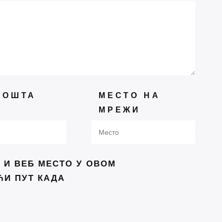
ледњи чланци
рс за 16. Међународни сабор
не поезије
ПОШТА
МЕСТО НА
 се сви враћају стоицизму:
МРЕЖИ
њига открива зашто је тако
ик речи под куполом —
адски сајам књига у успонy
 И ВЕБ МЕСТО У ОВОМ
ење писаца Србије и још
ЋИ ПУТ КАДА
 књижевно дружење
 светски мир“ од белог пера
на Концепта