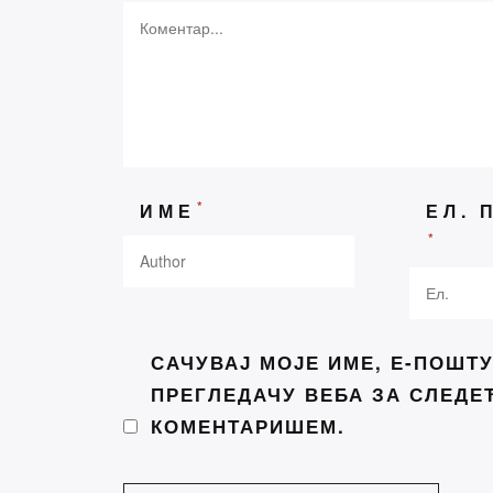
Пос
Конку
духов
*
ИМЕ
ЕЛ. 
Данас
*
Ова к
Празн
Беогр
САЧУВАЈ МОЈЕ ИМЕ, Е-ПОШТУ
Удруж
ПРЕГЛЕДАЧУ ВЕБА ЗА СЛЕДЕ
једно
КОМЕНТАРИШЕМ.
„Трећи
Стефа