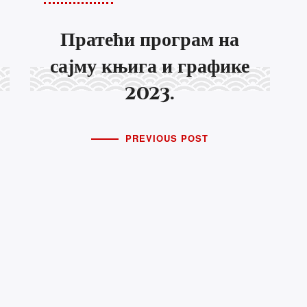
Пратећи програм на
егорије
Наручите
сајму књига и графике
2023.
ПРАЗНИК РАДА
ђа Прва
МАЈ
ви на 7 брда
PREVIOUS POST
ик путописца
НА ЛОГОСНОЈ
(о)сећања
СТРАЖИ
ЧЕТИРИ ОСМЕ
ко огледало
и облику слова Г
ење писаца