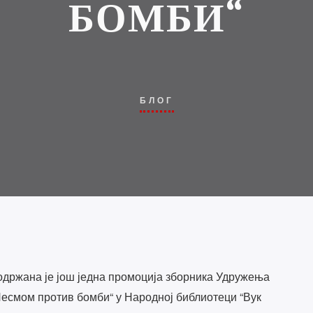
БОМБИ“
БЛОГ
 одржана је још једна промоција зборника Удружења
Песмом против бомби“ у Народној библиотеци “Вук