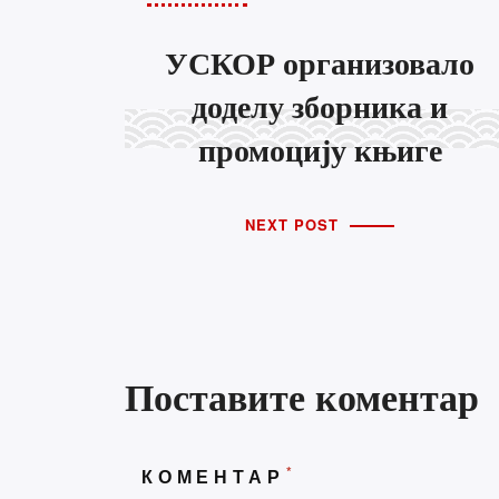
УСКОР организовало
Кат
доделу зборника и
промоцију књиге
Госпо
Градо
NEXT POST
Дневн
Игра 
Књига
Небес
Поставите коментар
Ружа 
Претрага
Удруж
ПРЕТРАГА
*
КОМЕНТАР