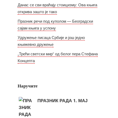
Данас се сви враћају стоицизму: Ова књига
открива зашто је тако
Празник речи под куполом — Београдски
сајам књига у успонy
Удружење писаца Србије и још једно
књижевно дружење
„Трећи светски мир“ од белог пера Стефана
Концепта
Наручите
ПРАЗНИК РАДА 1. МАЈ