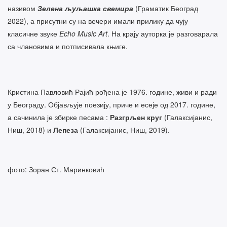
називом
Зелена љуљашка свемира
(Граматик Београд
2022), а присутни су на вечери имали прилику да чују
класичне звуке
Echo Music Art
. На крају ауторка је разговарала
са члановима и потписивала књиге.
Кристина Павловић Рајић рођена је 1976. године, живи и ради
у Београду. Објављује поезију, приче и есеје од 2017. године,
а сачинила је збирке песама :
Разгрљен круг
(Галаксијанис,
Ниш, 2018) и
Лепеза
(Галаксијанис, Ниш, 2019).
фото: Зоран Ст. Маринковић