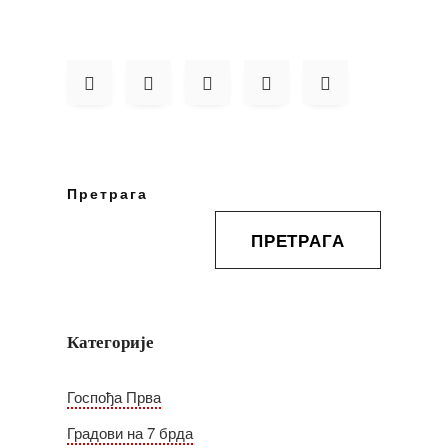
Претрага
ПРЕТРАГА
Категорије
Госпођа Прва
Градови на 7 брда