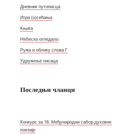
Дневник путописца
Игра (о)сећања
Књига
Небеско огледало
Ружа и облику слова Г
Удружење писаца
Последњи чланци
Конкурс за 16. Међународни сабор духовне
поезије