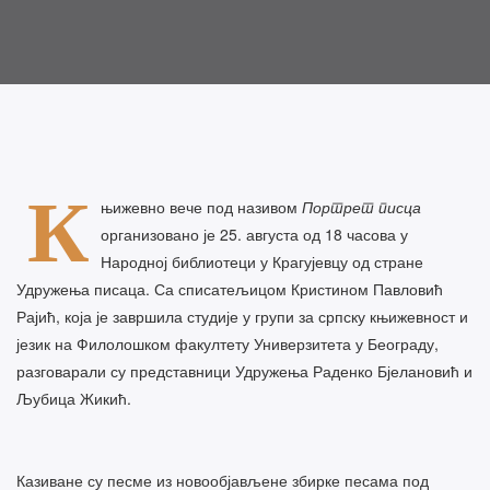
К
њижевно вече под називом
Портрет писца
организовано је 25. августа од 18 часова у
Народној библиотеци у Крагујевцу од стране
Удружења писаца. Са списатељицом Кристином Павловић
Рајић, која је завршила студије у групи за српску књижевност и
језик на Филолошком факултету Универзитета у Београду,
разговарали су представници Удружења Раденко Бјелановић и
Љубица Жикић.
Казиване су песме из новообјављене збирке песама под