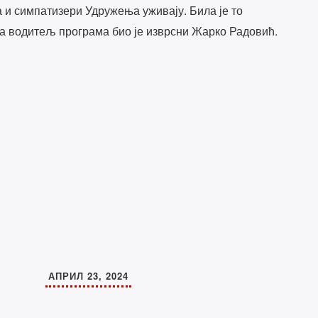
ка и симпатизери Удружења уживају. Била је то
 а водитељ програма био је изврсни Жарко Радовић.
АПРИЛ 23, 2024