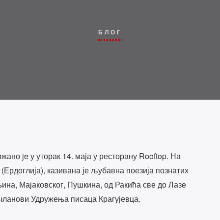
БЛОГ
ано je у уторак 14. маја у ресторану Rooftop. На
 (Ердоглија), казивана је љубавна поезија познатих
ина, Мајаковског, Пушкина, од Ракића све до Лазе
 чланови Удружења писаца Крагујевца.