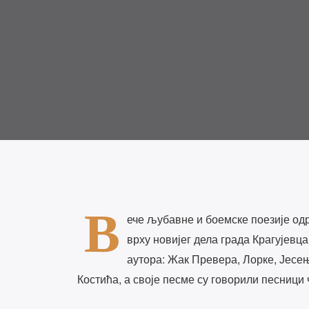
В
ече љубавне и боемске поезије одрж
врху новијег дела града Крагујевца
аутора: Жак Превера, Лорке, Јесењ
Костића, а своје песме су говорили песници