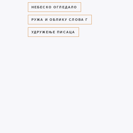
Догађаји
НЕБЕСКО ОГЛЕДАЛО
РУЖА И ОБЛИКУ СЛОВА Г
 1.
“ШЕСНАЕСТИ
УДРУЖЕЊЕ ПИСАЦА
МЕЂУНАРОДНИ САБОР
ДУХОБНЕ ПОЕЗИЈЕ“
СЕПТЕМБАР
21
ПРОШЛИ
ХА
ДОГАЂАЈИ
Представљање збирке
песама “Чемер Гора“
ЈУН
15