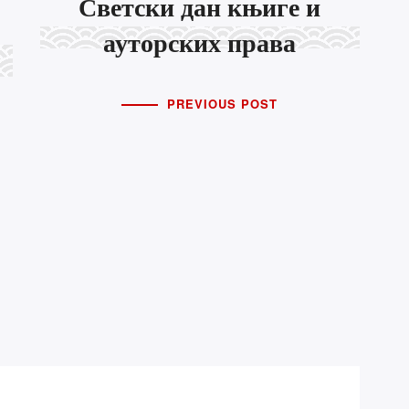
Светски дан књиге и
егорије
Наручите
ауторских права
ПРАЗНИК РАДА
ђа Прва
PREVIOUS POST
МАЈ
ви на 7 брда
ик путописца
НА ЛОГОСНОЈ
(о)сећања
СТРАЖИ
ЧЕТИРИ ОСМЕ
ко огледало
и облику слова Г
ење писаца
ледњи чланци