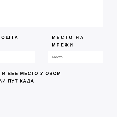
рс за 16. Међународни сабор
не поезије
ПОШТА
МЕСТО НА
 се сви враћају стоицизму:
МРЕЖИ
њига открива зашто је тако
ик речи под куполом —
адски сајам књига у успонy
 И ВЕБ МЕСТО У ОВОМ
ење писаца Србије и још
ЋИ ПУТ КАДА
 књижевно дружење
 светски мир“ од белог пера
на Концепта