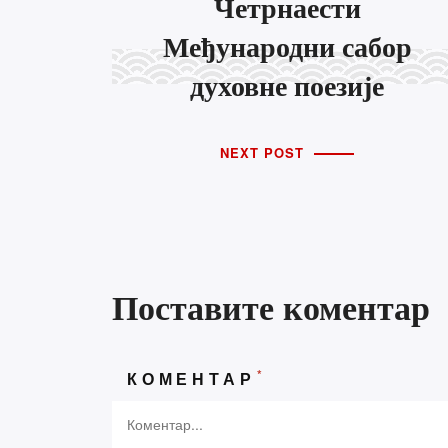
Четрнаести
Кат
Међународни сабор
духовне поезије
Госпо
Градо
NEXT POST
Дневн
Игра 
Књига
Небес
Поставите коментар
Ружа 
Претрага
Удруж
ПРЕТРАГА
*
КОМЕНТАР
Пос